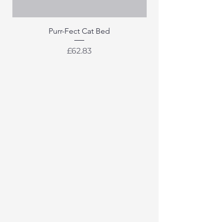
Purr-Fect Cat Bed
Price
£62.83