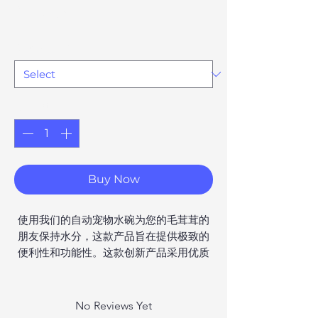
Price
£67.13
Option 77
*
Quantity
*
Buy Now
使用我们的自动宠物水碗为您的毛茸茸的
朋友保持水分，这款产品旨在提供极致的
便利性和功能性。这款创新产品采用优质
塑料制成，确保您的宠物随时可以喝到新
鲜的水，促进它们的健康和快乐。 @@凭
借其完整的自动喂食系统，您可以告别每
No Reviews Yet
天多次加水碗的麻烦。时尚的设计提供两